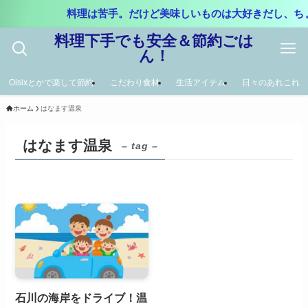
料理は苦手。だけど美味しいものは大好きだし、ち
料理下手でも安全＆節約ごは
ん！
Oisixとかで楽して節約
こだわり食材
生活アイテム
日々のあれこれ
ホーム
はなます温泉
はなます温泉
– tag –
石川の海岸をドライブ！温