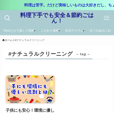
料理は苦手。だけど美味しいものは大好きだし、ち
料理下手でも安全＆節約ごは
ん！
Oisixとかで楽して節約
こだわり食材
生活アイテム
日々のあれこれ
ホーム
#ナチュラルクリーニング
#ナチュラルクリーニング
– tag –
子供にも安心！環境に優し