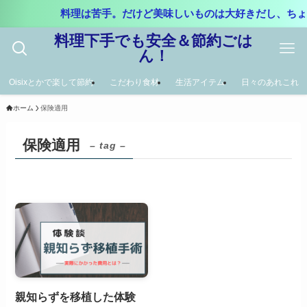
料理は苦手。だけど美味しいものは大好きだし、ちょ
料理下手でも安全＆節約ごは
ん！
Oisixとかで楽して節約
こだわり食材
生活アイテム
日々のあれこれ
ホーム
保険適用
保険適用
– tag –
親知らずを移植した体験