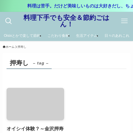
料理は苦手。だけど美味しいものは大好きだし、ち
料理下手でも安全＆節約ごは
ん！
Oisixとかで楽して節約
こだわり食材
生活アイテム
日々のあれこれ
ホーム
押寿し
押寿し
– tag –
オイシイ体験？～金沢押寿