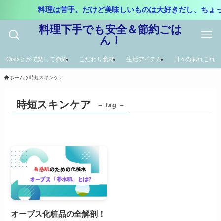
料理は苦手。だけど美味しいものは大好きだし、ちょ
料理下手でも安全＆節約ごは
ん！
Oisixとかで楽して節約
こだわり食材
生活アイテム
日々のあれこれ
ホーム
時短スキンケア
時短スキンケア
– tag –
オーブス化粧品の全解剖！