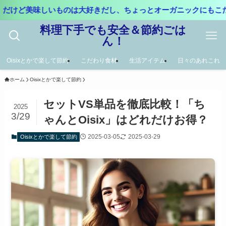
しいものは大好きだし、ちょっとオーガニックにもこだわりたい。
料理下手でも安全＆節約ごは
ん！
Oisixとかで楽して節約
こだわり食材
生活アイテム
日々のあれこれ
ホーム
Oisixとかで楽して節約
セットVS単品を徹底比較！「ち
2025
3/29
ゃんとOisix」はどれだけお得？
2025-03-05
2025-03-29
Oisixとかで楽して節約