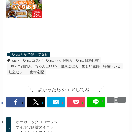
Oisixとかで楽して節約
oisix
Oisix コスパ
Oisix セット購入
Oisix 価格比較
Oisix 単品購入
ちゃんとOisix
健康ごはん
忙しい主婦
時短レシピ
献立セット
食材宅配
よかったらシェアしてね！
オーガニックココナッツ
オイルで腸活ダイエッ